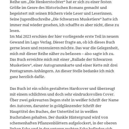
Reihe um „Die Henkerstochter“ hat er sich zu einer festen
Größe im Genre des Historischen Romans gemacht und
begeistert mit seinen Büchern viele Leser und Leserinnen.
Seine Jugendbuchreihe „Die Schwarzen Musketiere“ hatte ich
immer mal wieder gesehen, ich schaffte es aber nicht, diese zu
lesen.
Im Mai 2023 erschien der hier vorliegende erste Teil in neuem
Gewand im Lago Verlag. Dieser fragte an, ob ich dieses Buch
gerne lesen und rezensieren möchte. Das war die Gelegenheit,
mich mit dieser Reihe näher zu befassen – also sagte ich zu.
Das Buch erreichte mich mit einer „Ballade der Schwarzen
Musketiere“, einer Autogrammkarte und einer Kette mit drei
Pentagramm-Anhängern. An dieser Stelle bedanke ich mich
ganz herzlich dafür.
Das Buch ist ein schön gestaltetes Hardcover und überzeugt
mit einem schlichten und doch sehr eindrucksvollen Cover.
Über zwei gekreuzten Degen steht in weißer Schrift der Name
des Autoren, darunter in goldglänzender Schrift der
Haupttitel des Buches, der Untertitel ist in weißen
Buchstaben gehalten. Der dunkle Hintergrund wird von
schemenhaften Pflanzenblättern aufgelockert, in der oberen
linken Ecke und in der unteren rechten Ecke befinden sich