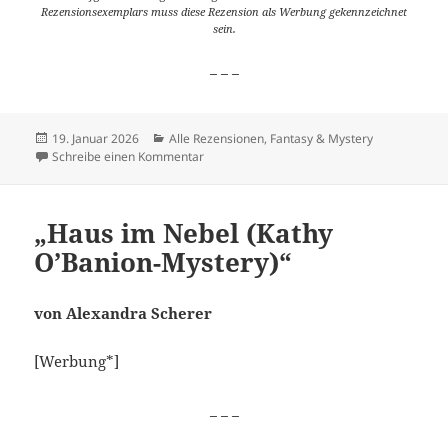
Rezensionsexemplars muss diese Rezension als Werbung gekennzeichnet
sein.
_ _ _
Veröffentlicht
Kategorien
19. Januar 2026
Alle Rezensionen
,
Fantasy & Mystery
am
zu „Haus im Schnee (Kathy O’Banion Myster
Schreibe einen Kommentar
„Haus im Nebel (Kathy
O’Banion-Mystery)“
von Alexandra Scherer
[Werbung*]
_ _ _