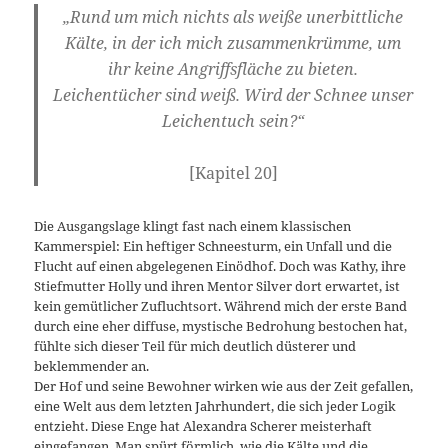
„Rund um mich nichts als weiße unerbittliche
Kälte, in der ich mich zusammenkrümme, um
ihr keine Angriffsfläche zu bieten.
Leichentücher sind weiß. Wird der Schnee unser
Leichentuch sein?“
[Kapitel 20]
Die Ausgangslage klingt fast nach einem klassischen
Kammerspiel: Ein heftiger Schneesturm, ein Unfall und die
Flucht auf einen abgelegenen Einödhof. Doch was Kathy, ihre
Stiefmutter Holly und ihren Mentor Silver dort erwartet, ist
kein gemütlicher Zufluchtsort. Während mich der erste Band
durch eine eher diffuse, mystische Bedrohung bestochen hat,
fühlte sich dieser Teil für mich deutlich düsterer und
beklemmender an.
Der Hof und seine Bewohner wirken wie aus der Zeit gefallen,
eine Welt aus dem letzten Jahrhundert, die sich jeder Logik
entzieht. Diese Enge hat Alexandra Scherer meisterhaft
eingefangen. Man spürt förmlich, wie die Kälte und die