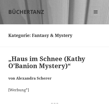
BÜCHERTANZ
MENÜ
UND
WIDGETS
Kategorie:
Fantasy & Mystery
„Haus im Schnee (Kathy
O’Banion Mystery)“
von Alexandra Scherer
[Werbung*]
_ _ _