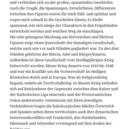
und verbinden sich zu der großen, spannenden Geschichte.
Auch die Tragik, die Spannungen, Zerwürfnisse, Differenzen
zwischen den Figuren waren für mich fühl- und spürbar und
zogen mich schnell in die Geschichte hinein. Es bleibt
spannend, wie sich einige der Charaktere in den Folgebänden
entwickeln werden und welchen Weg sie einschlagen.
Die sehr gelungene Mischung aus historischen und fiktiven
Figuren zeigt einen Querschnitt der damaligen Gesellschaft,
welche nach wie vor nach Ständen gegliedert war. Zu den drei
Ständen gehörten der Klerus, Adel und Bürger/Bauern.
Außerdem ist diese Gesellschaft vom Dreißigjährigen Krieg
beherrscht worden. Dieser Krieg dauerte von 1618 bis 1648
und war ein Konflikt um die Vorherrschaft im Heiligen
Römischen Reich und in Europa. Was als Religionskrieg
begann, endete als Territorialkrieg: In diesem Krieg entluden
sich auf Reichsebene der Gegensatz zwischen dem Kaiser und
der Katholischen Liga einerseits und der Protestantischen
Union andererseits. Gemeinsam mit ihren jeweiligen
Verbündeten trugen die habsburgischen Mächte Österreich
und Spanien neben ihren territorialen auch ihre dynastischen
Interessenkonflikte mit Frankreich, den Niederlanden,
Dänemark und Schweden vorwiegend auf dem Boden des
Reiches aus.