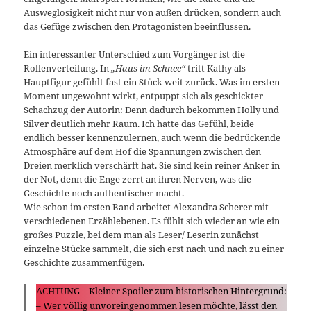
Ausweglosigkeit nicht nur von außen drücken, sondern auch
das Gefüge zwischen den Protagonisten beeinflussen.
Ein interessanter Unterschied zum Vorgänger ist die
Rollenverteilung. In
„Haus im Schnee“
tritt Kathy als
Hauptfigur gefühlt fast ein Stück weit zurück. Was im ersten
Moment ungewohnt wirkt, entpuppt sich als geschickter
Schachzug der Autorin: Denn dadurch bekommen Holly und
Silver deutlich mehr Raum. Ich hatte das Gefühl, beide
endlich besser kennenzulernen, auch wenn die bedrückende
Atmosphäre auf dem Hof die Spannungen zwischen den
Dreien merklich verschärft hat. Sie sind kein reiner Anker in
der Not, denn die Enge zerrt an ihren Nerven, was die
Geschichte noch authentischer macht.
Wie schon im ersten Band arbeitet Alexandra Scherer mit
verschiedenen Erzählebenen. Es fühlt sich wieder an wie ein
großes Puzzle, bei dem man als Leser/ Leserin zunächst
einzelne Stücke sammelt, die sich erst nach und nach zu einer
Geschichte zusammenfügen.
ACHTUNG – Kleiner Spoiler zum historischen Hintergrund:
– Wer völlig unvoreingenommen lesen möchte, lässt den