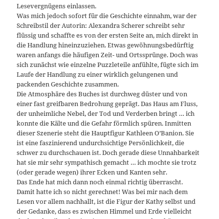
Lesevergnügens einlassen.
Was mich jedoch sofort für die Geschichte einnahm, war der
Schreibstil der Autorin: Alexandra Scherer schreibt sehr
flüssig und schaffte es von der ersten Seite an, mich direkt in
die Handlung hineinzuziehen. Etwas gewöhnungsbedürftig
waren anfangs die häufigen Zeit- und Ortssprünge. Doch was
sich zunächst wie einzelne Puzzleteile anfühlte, fügte sich im
Laufe der Handlung zu einer wirklich gelungenen und
packenden Geschichte zusammen.
Die Atmosphäre des Buches ist durchweg düster und von
einer fast greifbaren Bedrohung geprägt. Das Haus am Fluss,
der unheimliche Nebel, der Tod und Verderben bringt … ich
konnte die Kälte und die Gefahr förmlich spüren. Inmitten
dieser Szenerie steht die Hauptfigur Kathleen O’Banion. Sie
ist eine faszinierend undurchsichtige Persönlichkeit, die
schwer zu durchschauen ist. Doch gerade diese Unnahbarkeit
hat sie mir sehr sympathisch gemacht … ich mochte sie trotz
(oder gerade wegen) ihrer Ecken und Kanten sehr.
Das Ende hat mich dann noch einmal richtig überrascht.
Damit hatte ich so nicht gerechnet! Was bei mir nach dem
Lesen vor allem nachhallt, ist die Figur der Kathy selbst und
der Gedanke, dass es zwischen Himmel und Erde vielleicht