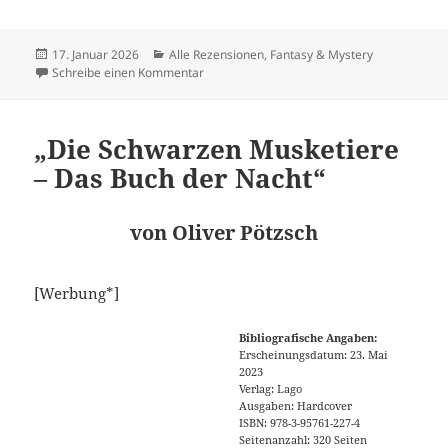
Veröffentlicht
Kategorien
17. Januar 2026
Alle Rezensionen
,
Fantasy & Mystery
am
zu „Haus im Nebel (Kathy O’Banion-Mystery
Schreibe einen Kommentar
„Die Schwarzen Musketiere
– Das Buch der Nacht“
von Oliver Pötzsch
[Werbung*]
Bibliografische Angaben:
Erscheinungsdatum: 23. Mai
2023
Verlag: Lago
Ausgaben: Hardcover
ISBN: 978-3-95761-227-4
Seitenanzahl: 320 Seiten