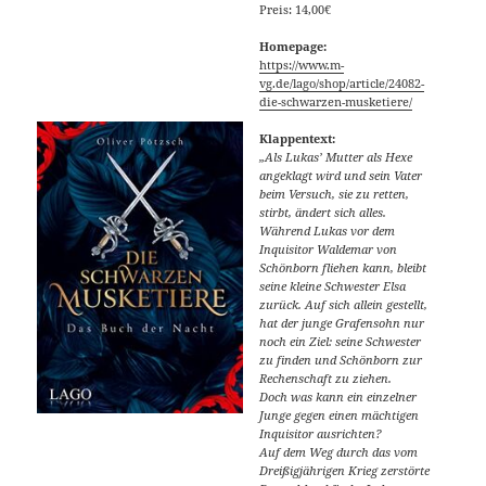
Preis: 14,00€
Homepage:
https://www.m-
vg.de/lago/shop/article/24082-
die-schwarzen-musketiere/
Klappentext:
„Als Lukas’ Mutter als Hexe
angeklagt wird und sein Vater
beim Versuch, sie zu retten,
stirbt, ändert sich alles.
Während Lukas vor dem
Inquisitor Waldemar von
Schönborn fliehen kann, bleibt
seine kleine Schwester Elsa
zurück. Auf sich allein gestellt,
hat der junge Grafensohn nur
noch ein Ziel: seine Schwester
zu finden und Schönborn zur
Rechenschaft zu ziehen.
Doch was kann ein einzelner
Junge gegen einen mächtigen
Inquisitor ausrichten?
Auf dem Weg durch das vom
Dreißigjährigen Krieg zerstörte