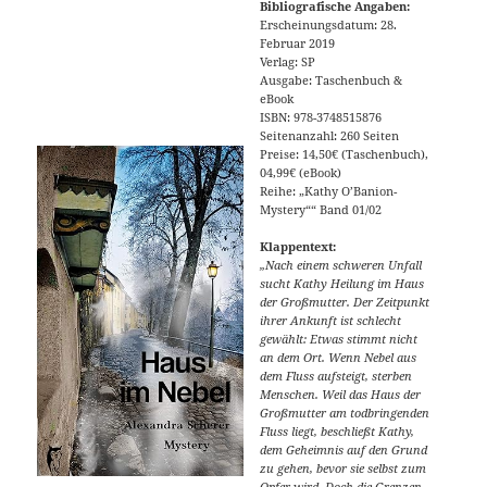
Bibliografische Angaben:
Erscheinungsdatum: 28.
Februar 2019
Verlag: SP
Ausgabe: Taschenbuch &
eBook
ISBN: 978-3748515876
Seitenanzahl: 260 Seiten
Preise: 14,50€ (Taschenbuch),
04,99€ (eBook)
Reihe: „Kathy O’Banion-
Mystery““ Band 01/02
Klappentext:
„Nach einem schweren Unfall
sucht Kathy Heilung im Haus
der Großmutter. Der Zeitpunkt
ihrer Ankunft ist schlecht
gewählt: Etwas stimmt nicht
an dem Ort. Wenn Nebel aus
dem Fluss aufsteigt, sterben
Menschen. Weil das Haus der
Großmutter am todbringenden
Fluss liegt, beschließt Kathy,
dem Geheimnis auf den Grund
zu gehen, bevor sie selbst zum
Opfer wird. Doch die Grenzen