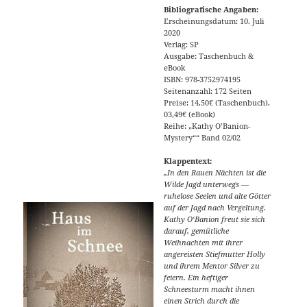
Bibliografische Angaben:
Erscheinungsdatum: 10. Juli
2020
Verlag: SP
Ausgabe: Taschenbuch &
eBook
ISBN: 978-3752974195
Seitenanzahl: 172 Seiten
Preise: 14,50€ (Taschenbuch),
03,49€ (eBook)
Reihe: „Kathy O’Banion-
Mystery““ Band 02/02
Klappentext:
„In den Rauen Nächten ist die
Wilde Jagd unterwegs ―
ruhelose Seelen und alte Götter
auf der Jagd nach Vergeltung.
Kathy O‘Banion freut sie sich
darauf, gemütliche
Weihnachten mit ihrer
angereisten Stiefmutter Holly
und ihrem Mentor Silver zu
feiern. Ein heftiger
Schneesturm macht ihnen
einen Strich durch die