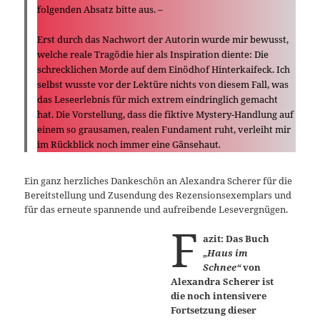
folgenden Absatz bitte aus.
–
Erst durch das Nachwort der Autorin wurde mir bewusst,
welche reale Tragödie hier als Inspiration diente: Die
schrecklichen Morde auf dem Einödhof
Hinterkaifeck
. Ich
selbst wusste vor der Lektüre nichts von diesem Fall, was
das Leseerlebnis für mich extrem eindringlich gemacht
hat. Die Vorstellung, dass die fiktive Mystery-Handlung auf
einem so grausamen, realen Fundament ruht, verleiht mir
im Rückblick noch immer eine Gänsehaut
.
Ein ganz herzliches Dankeschön an Alexandra Scherer für die
Bereitstellung und Zusendung des Rezensionsexemplars und
für das erneute spannende und aufreibende Lesevergnügen.
F
azit: Das Buch
„Haus im
Schnee“
von
Alexandra Scherer ist
die noch intensivere
Fortsetzung dieser