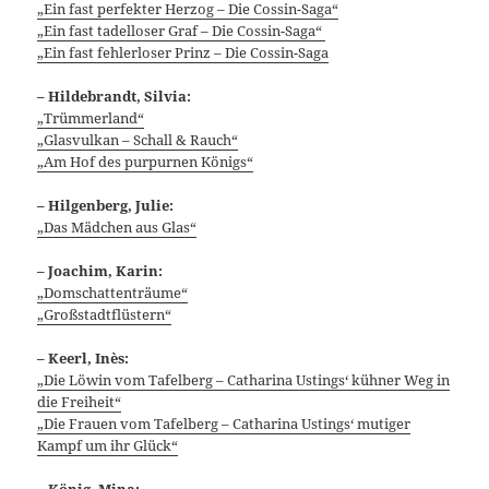
„Ein fast perfekter Herzog – Die Cossin-Saga“
„Ein fast tadelloser Graf – Die Cossin-Saga“
„Ein fast fehlerloser Prinz – Die Cossin-Saga
– Hildebrandt, Silvia:
„Trümmerland“
„Glasvulkan – Schall & Rauch“
„Am Hof des purpurnen Königs“
– Hilgenberg, Julie:
„Da
s Mädchen aus Glas“
– Joachim, Karin:
„Domschattenträ
ume“
„Großsta
dtflüstern“
–
Keerl, Inès:
„Die Löwin vom Tafelberg – Catharina Ustings‘ kühner Weg in
die Freiheit“
„Die Frauen vom Tafelberg – Catharina Ustings‘ mutiger
Kampf um ihr Glück“
– König, Mina: