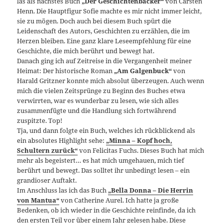
las als nächstes Buch
„Der Geschichtenbäcker“
von Carsten
Henn. Die Hauptfigur Sofie machte es mir nicht immer leicht,
sie zu mögen. Doch auch bei diesem Buch spürt die
Leidenschaft des Autors, Geschichten zu erzählen, die im
Herzen bleiben. Eine ganz klare Leseempfehlung für eine
Geschichte, die mich berührt und bewegt hat.
Danach ging ich auf Zeitreise in die Vergangenheit meiner
Heimat: Der historische Roman
„Am Galgenbuck“
von
Harald Gritzner konnte mich absolut überzeugen. Auch wenn
mich die vielen Zeitsprünge zu Beginn des Buches etwa
verwirrten, war es wunderbar zu lesen, wie sich alles
zusammenfügte und die Handlung sich fortwährend
zuspitzte. Top!
Tja, und dann folgte ein Buch, welches ich rückblickend als
ein absolutes Highlight sehe:
„Minna – Kopf hoch,
Schultern zurück“
von Felicitas Fuchs. Dieses Buch hat mich
mehr als begeistert… es hat mich umgehauen, mich tief
berührt und bewegt. Das solltet ihr unbedingt lesen – ein
grandioser Auftakt.
Im Anschluss las ich das Buch
„Bella Donna – Die Herrin
von Mantua“
von Catherine Aurel. Ich hatte ja große
Bedenken, ob ich wieder in die Geschichte reinfinde, da ich
den ersten Teil vor über einem Jahr gelesen habe. Diese