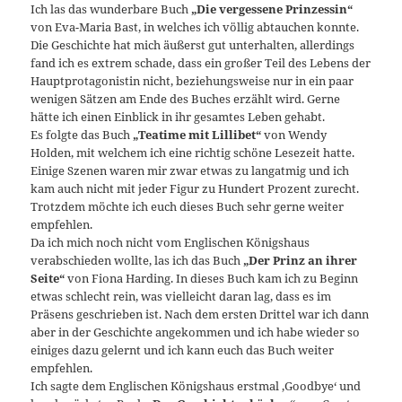
Ich las das wunderbare Buch
„Die vergessene Prinzessin“
von Eva-Maria Bast, in welches ich völlig abtauchen konnte.
Die Geschichte hat mich äußerst gut unterhalten, allerdings
fand ich es extrem schade, dass ein großer Teil des Lebens der
Hauptprotagonistin nicht, beziehungsweise nur in ein paar
wenigen Sätzen am Ende des Buches erzählt wird. Gerne
hätte ich einen Einblick in ihr gesamtes Leben gehabt.
Es folgte das Buch
„Teatime mit Lillibet“
von Wendy
Holden, mit welchem ich eine richtig schöne Lesezeit hatte.
Einige Szenen waren mir zwar etwas zu langatmig und ich
kam auch nicht mit jeder Figur zu Hundert Prozent zurecht.
Trotzdem möchte ich euch dieses Buch sehr gerne weiter
empfehlen.
Da ich mich noch nicht vom Englischen Königshaus
verabschieden wollte, las ich das Buch
„Der Prinz an ihrer
Seite“
von Fiona Harding. In dieses Buch kam ich zu Beginn
etwas schlecht rein, was vielleicht daran lag, dass es im
Präsens geschrieben ist. Nach dem ersten Drittel war ich dann
aber in der Geschichte angekommen und ich habe wieder so
einiges dazu gelernt und ich kann euch das Buch weiter
empfehlen.
Ich sagte dem Englischen Königshaus erstmal ‚Goodbye‘ und