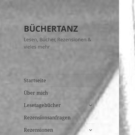
BÜCHERTANZ
Lesen, Bücher, Rezensionen &
vieles mehr
Startseite
Über mich
untermenü
Lesetagebücher
öffnen
Rezensionsanfragen
untermenü
Rezensionen
öffnen