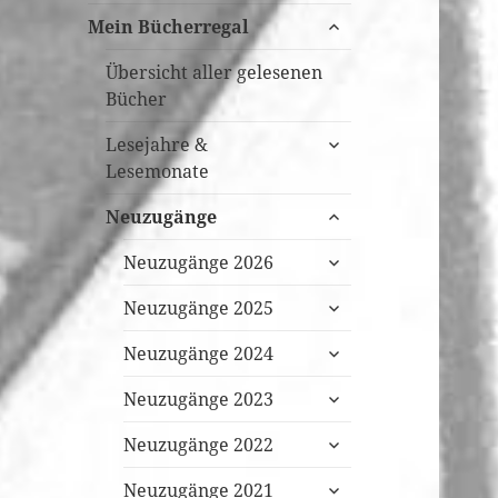
untermenü
Mein Bücherregal
öffnen
Übersicht aller gelesenen
Bücher
untermenü
Lesejahre &
öffnen
Lesemonate
untermenü
Neuzugänge
öffnen
untermenü
Neuzugänge 2026
öffnen
untermenü
Neuzugänge 2025
öffnen
untermenü
Neuzugänge 2024
öffnen
untermenü
Neuzugänge 2023
öffnen
untermenü
Neuzugänge 2022
öffnen
untermenü
Neuzugänge 2021