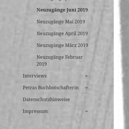
Neuzugänge Juni 2019
Neuzugänge Mai 2019
Neuzugänge April 2019
Neuzugänge März 2019
Neuzugänge Februar
2019
untermenü
Interviews
öffnen
untermenü
Petras Buchbotschafterin
öffnen
Datenschutzhinweise
untermenü
Impressum
öffnen