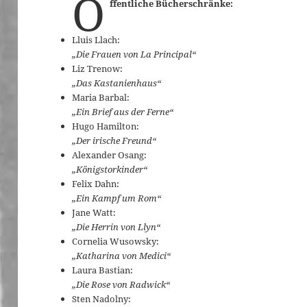
Ö
ffentliche Bücherschränke:
Lluis Llach:
„Die Frauen von La Principal“
Liz Trenow:
„Das Kastanienhaus“
Maria Barbal:
„Ein Brief aus der Ferne“
Hugo Hamilton:
„Der irische Freund“
Alexander Osang:
„Königstorkinder“
Felix Dahn:
„Ein Kampf um Rom“
Jane Watt:
„Die Herrin von Llyn“
Cornelia Wusowsky:
„Katharina von Medici“
Laura Bastian:
„Die Rose von Radwick“
Sten Nadolny: