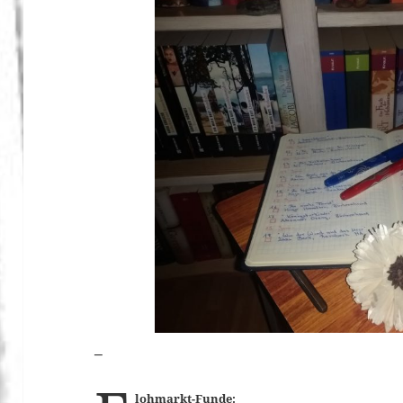
_
lohmarkt-Funde: