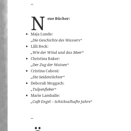
_
N
eue Bücher:
Maja Lunde:
„Die Geschichte des Wassers“
Lilli Beck:
„Wie der Wind und das Meer“
Christina Baker:
„Der Zug der Waisen“
Cristina Caboni:
„Die Seidentöchter“
Deborah Moggach:
„Tulpenfieber“
Marie Lamballe:
„Café Engel – Schicksalhafte Jahre“
_