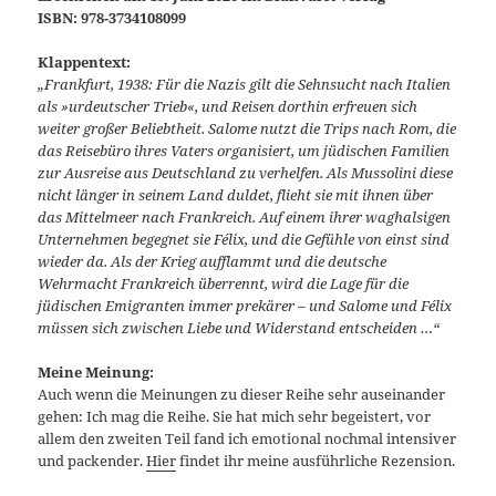
ISBN: 978-3734108099
Klappentext:
„Frankfurt, 1938: Für die Nazis gilt die Sehnsucht nach Italien
als »urdeutscher Trieb«, und Reisen dorthin erfreuen sich
weiter großer Beliebtheit. Salome nutzt die Trips nach Rom, die
das Reisebüro ihres Vaters organisiert, um jüdischen Familien
zur Ausreise aus Deutschland zu verhelfen. Als Mussolini diese
nicht länger in seinem Land duldet, flieht sie mit ihnen über
das Mittelmeer nach Frankreich. Auf einem ihrer waghalsigen
Unternehmen begegnet sie Félix, und die Gefühle von einst sind
wieder da. Als der Krieg aufflammt und die deutsche
Wehrmacht Frankreich überrennt, wird die Lage für die
jüdischen Emigranten immer prekärer – und Salome und Félix
müssen sich zwischen Liebe und Widerstand entscheiden …“
Meine Meinung:
Auch wenn die Meinungen zu dieser Reihe sehr auseinander
gehen: Ich mag die Reihe. Sie hat mich sehr begeistert, vor
allem den zweiten Teil fand ich emotional nochmal intensiver
und packender.
Hier
findet ihr meine ausführliche Rezension.