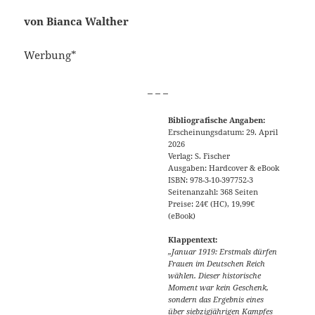
von Bianca Walther
Werbung*
_ _ _
Bibliografische Angaben:
Erscheinungsdatum: 29. April
2026
Verlag: S. Fischer
Ausgaben: Hardcover & eBook
ISBN: 978-3-10-397752-3
Seitenanzahl: 368 Seiten
Preise: 24€ (HC), 19,99€
(eBook)
Klappentext:
„Januar 1919: Erstmals dürfen
Frauen im Deutschen Reich
wählen. Dieser historische
Moment war kein Geschenk,
sondern das Ergebnis eines
über siebzigjährigen Kampfes