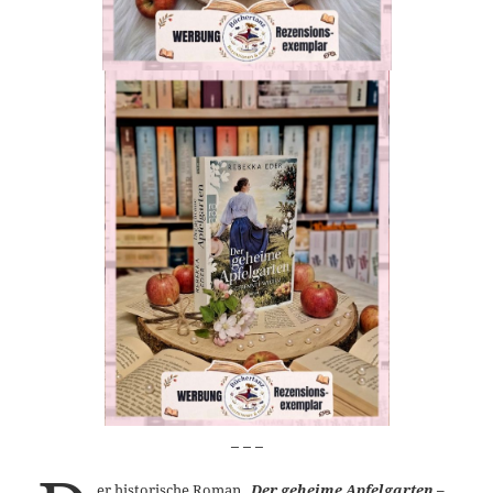
_ _ _
er historische Roman
„Der geheime Apfelgarten –