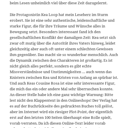
beim Lesen unheimlich viel über diese Zeit dazugelernt.
Die Protagonistin Kea Loop hat mein Leseherz im Sturm
erobert. Sie ist eine sehr authentische, leidenschaftliche und
starke Figur, die für ihre Träume und Wünsche alles in
Bewegung setzt. Besonders interessant fand ich den
gesellschaftlichen Konflikt der damaligen Zeit: Kea setzt sich
zwar oft mutig über die Autorität ihres Vaters hinweg, leidet
gleichzeitig aber auch oft unter einem schlechten Gewissen
ihm gegenüber. Das macht sie so wunderbar menschlich. Auch
die Dynamik zwischen den Charakteren ist großartig. Es ist
nicht gleich alles perfekt, sondern es gibt echte
Missverständnisse und Unstimmigkeiten … auch wenn das
Knistern zwischen Kea und Kristen von Anfang an spürbar ist.
Und auch Keas Cousine Rosa ist eine sehr interessante Figur,
die mich das ein oder andere Mal sehr überraschen konnte.
An dieser Stelle habe ich eine ganz wichtige Warnung: Bitte
lest nicht den Klappentext in den Onlineshops! Der Verlag hat
es auf der Buchrückseite des gedruckten Buches toll gelöst,
aber im Internet wird ein riesiger Plot-Point, der eigentlich
erst auf den letzten 100 Seiten überhaupt eine Rolle spielt,
vorab verraten. Da ich diesen Online-Text leider vorab