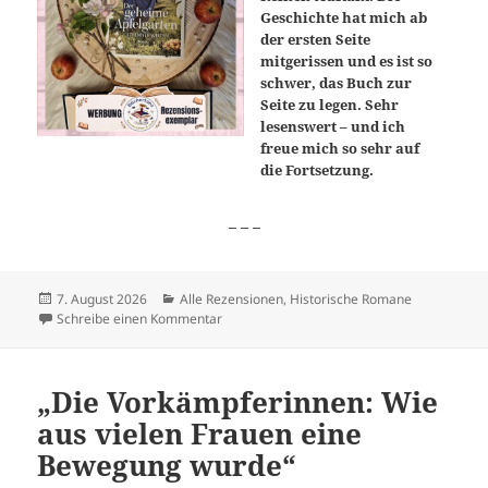
Geschichte hat mich ab
der ersten Seite
mitgerissen und es ist so
schwer, das Buch zur
Seite zu legen. Sehr
lesenswert – und ich
freue mich so sehr auf
die Fortsetzung.
_ _ _
Veröffentlicht
Kategorien
7. August 2026
Alle Rezensionen
,
Historische Romane
am
zu „Der geheime Apfelgarten – Getrennte W
Schreibe einen Kommentar
„Die Vorkämpferinnen: Wie
aus vielen Frauen eine
Bewegung wurde“