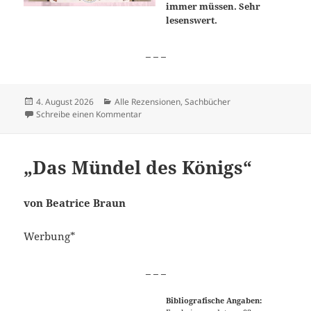
immer müssen. Sehr
lesenswert.
_ _ _
Veröffentlicht
Kategorien
4. August 2026
Alle Rezensionen
,
Sachbücher
am
zu „Die Vorkämpferinnen: Wie aus vielen F
Schreibe einen Kommentar
„Das Mündel des Königs“
von Beatrice Braun
Werbung*
_ _ _
Bibliografische Angaben: