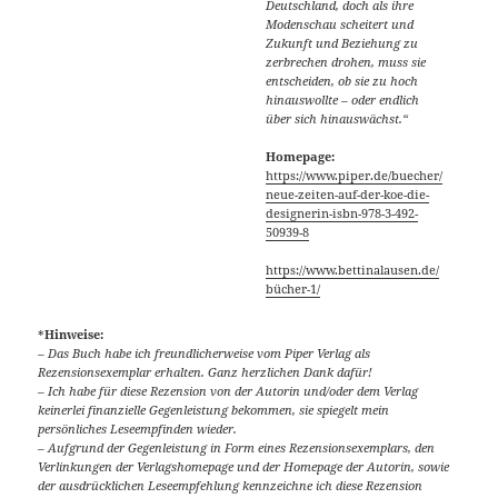
Deutschland, doch als ihre
Modenschau scheitert und
Zukunft und Beziehung zu
zerbrechen drohen, muss sie
entscheiden, ob sie zu hoch
hinauswollte – oder endlich
über sich hinauswächst.“
Homepage:
https://www.piper.de/buecher/
neue-zeiten-auf-der-koe-die-
designerin-isbn-978-3-492-
50939-8
https://www.bettinalausen.de/
bücher-1/
*
Hinweise:
– Das Buch habe ich freundlicherweise vom Piper Verlag als
Rezensionsexemplar erhalten. Ganz herzlichen Dank dafür!
– Ich habe für diese Rezension von der Autorin und/oder dem Verlag
keinerlei finanzielle Gegenleistung bekommen, sie spiegelt mein
persönliches Leseempfinden wieder.
– Aufgrund der Gegenleistung in Form eines Rezensionsexemplars, den
Verlinkungen der Verlagshomepage und der Homepage der Autorin, sowie
der ausdrücklichen Leseempfehlung kennzeichne ich diese Rezension