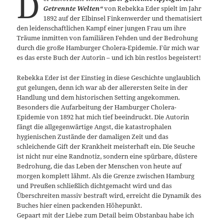
D
Getrennte Welten“
von Rebekka Eder spielt im Jahr
1892 auf der Elbinsel Finkenwerder und thematisiert
den leidenschaftlichen Kampf einer jungen Frau um ihre
Träume inmitten von familiären Fehden und der Bedrohung
durch die große Hamburger Cholera-Epidemie. Für mich war
es das erste Buch der Autorin – und ich bin restlos begeistert!
Rebekka Eder ist der Einstieg in diese Geschichte unglaublich
gut gelungen, denn ich war ab der allerersten Seite in der
Handlung und dem historischen Setting angekommen.
Besonders die Aufarbeitung der Hamburger Cholera-
Epidemie von 1892 hat mich tief beeindruckt. Die Autorin
fängt die allgegenwärtige Angst, die katastrophalen
hygienischen Zustände der damaligen Zeit und das
schleichende Gift der Krankheit meisterhaft ein. Die Seuche
ist nicht nur eine Randnotiz, sondern eine spürbare, düstere
Bedrohung, die das Leben der Menschen von heute auf
morgen komplett lähmt. Als die Grenze zwischen Hamburg
und Preußen schließlich dichtgemacht wird und das
Überschreiten massiv bestraft wird, erreicht die Dynamik des
Buches hier einen packenden Höhepunkt.
Gepaart mit der Liebe zum Detail beim Obstanbau habe ich