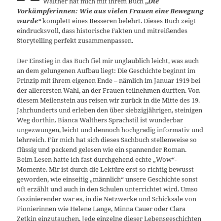
Walther hat mich mit ihrem Buch
„Die
Vorkämpferinnen: Wie aus vielen Frauen eine Bewegung
wurde“
komplett eines Besseren belehrt. Dieses Buch zeigt
eindrucksvoll, dass historische Fakten und mitreißendes
Storytelling perfekt zusammenpassen.
Der Einstieg in das Buch fiel mir unglaublich leicht, was auch
an dem gelungenen Aufbau liegt: Die Geschichte beginnt im
Prinzip mit ihrem eigenen Ende – nämlich im Januar 1919 bei
der allerersten Wahl, an der Frauen teilnehmen durften. Von
diesem Meilenstein aus reisen wir zurück in die Mitte des 19.
Jahrhunderts und erleben den über siebzigjährigen, steinigen
Weg dorthin. Bianca Walthers Sprachstil ist wunderbar
ungezwungen, leicht und dennoch hochgradig informativ und
lehrreich. Für mich hat sich dieses Sachbuch stellenweise so
flüssig und packend gelesen wie ein spannender Roman.
Beim Lesen hatte ich fast durchgehend echte „Wow“-
Momente. Mir ist durch die Lektüre erst so richtig bewusst
geworden, wie einseitig „männlich“ unsere Geschichte sonst
oft erzählt und auch in den Schulen unterrichtet wird. Umso
faszinierender war es, in die Netzwerke und Schicksale von
Pionierinnen wie Helene Lange, Minna Cauer oder Clara
Zetkin einzutauchen. Jede einzelne dieser Lebensgeschichten