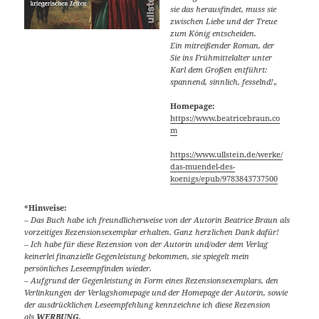
sie das herausfindet, muss sie
zwischen Liebe und der Treue
zum König entscheiden.
Ein mitreißender Roman, der
Sie ins Frühmittelalter unter
Karl dem Großen entführt:
spannend, sinnlich, fesselnd!
„
Homepage:
https://www.beatricebraun.co
m
https://www.ullstein.de/werke/
das-muendel-des-
koenigs/epub/9783843737500
*
Hinweise:
– Das Buch habe ich freundlicherweise von der Autorin Beatrice Braun als
vorzeitiges Rezensionsexemplar erhalten. Ganz herzlichen Dank dafür!
– Ich habe für diese Rezension von der Autorin und/oder dem Verlag
keinerlei finanzielle Gegenleistung bekommen, sie spiegelt mein
persönliches Leseempfinden wieder.
– Aufgrund der Gegenleistung in Form eines Rezensionsexemplars, den
Verlinkungen der Verlagshomepage und der Homepage der Autorin, sowie
der ausdrücklichen Leseempfehlung kennzeichne ich diese Rezension
als
WERBUNG
.