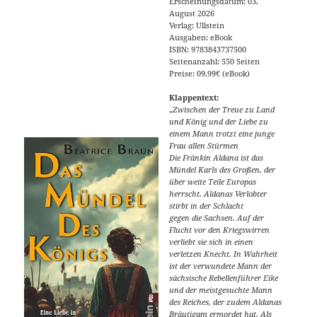
Erscheinungsdatum: 03.
August 2026
Verlag: Ullstein
Ausgaben: eBook
ISBN: 9783843737500
Seitenanzahl: 550 Seiten
Preise: 09,99€ (eBook)
Klappentext:
„
Zwischen der Treue zu Land
und König und der Liebe zu
einem Mann trotzt eine junge
Frau allen Stürmen
Die Fränkin Aldana ist das
Mündel Karls des Großen, der
über weite Teile Europas
herrscht. Aldanas Verlobter
stirbt in der Schlacht
gegen die Sachsen. Auf der
Flucht vor den Kriegswirren
verliebt sie sich in einen
verletzen Knecht. In Wahrheit
ist der verwundete Mann der
sächsische Rebellenführer Eike
und der meistgesuchte Mann
des Reiches, der zudem Aldanas
Bräutigam ermordet hat. Als