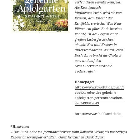
verfeindeten Familie Rentfeld.
Als Kea dennoch
hinüberschleicht, wird sie von
Kristen, dem Knecht der
Rentfelds, erwischt. Was Keas
Plänen ein jähes Ende bereiten
könnte, ist der Beginn einer
großen Liebesgeschichte,
obwohl Kea und Kristen in
unterschiedlichen Welten leben.
Doch dann bricht die Cholera
aus, und auf den
Grenzübertritt steht die
Todesstrafe.“
Homepage:
https://www.rowohlt.de/buch/r
ebekka-eder-der-geheime-
apfelgarten-getrennte-welten-
9783499017049
https://www.rebekkamitk.de
*
Hinweise:
– Das Buch habe ich freundlicherweise vom Rowohlt Verlag als vorzeitiges
Rezensionsexemplar erhalten. Ganz herzlichen Dank dafür!