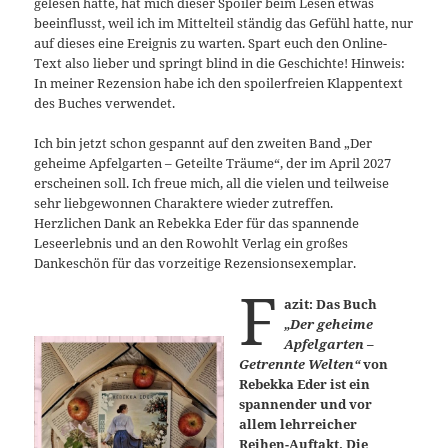
gelesen hatte, hat mich dieser Spoiler beim Lesen etwas
beeinflusst, weil ich im Mittelteil ständig das Gefühl hatte, nur
auf dieses eine Ereignis zu warten. Spart euch den Online-
Text also lieber und springt blind in die Geschichte! Hinweis:
In meiner Rezension habe ich den spoilerfreien Klappentext
des Buches verwendet.
Ich bin jetzt schon gespannt auf den zweiten Band „Der
geheime Apfelgarten – Geteilte Träume“, der im April 2027
erscheinen soll. Ich freue mich, all die vielen und teilweise
sehr liebgewonnen Charaktere wieder zutreffen.
Herzlichen Dank an Rebekka Eder für das spannende
Leseerlebnis und an den Rowohlt Verlag ein großes
Dankeschön für das vorzeitige Rezensionsexemplar.
F
azit: Das Buch
„Der geheime
Apfelgarten –
Getrennte Welten“
von
Rebekka Eder ist ein
spannender und vor
allem lehrreicher
Reihen-Auftakt. Die