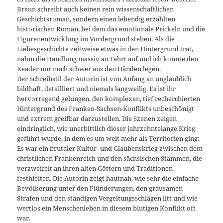
Braun schreibt auch keinen rein wissenschaftlichen
Geschichtsroman, sondern einen lebendig erzählten
historischen Roman, bei dem das emotionale Prickeln und die
Figurenentwicklung im Vordergrund stehen. Als die
Liebesgeschichte zeitweise etwas in den Hintergrund trat,
nahm die Handlung massiv an Fahrt auf und ich konnte den
Reader nur noch schwer aus den Händen legen.
Der Schreibstil der Autorin ist von Anfang an unglaublich
bildhaft, detailliert und niemals langweilig. Es ist ihr
hervorragend gelungen, den komplexen, tief recherchierten
Hintergrund des Franken-Sachsen-Konflikts unbeschönigt
und extrem greifbar darzustellen. Die Szenen zeigen
eindringlich, wie unerbittlich dieser jahrzehntelange Krieg
geführt wurde, in dem es um weit mehr als Territorien ging:
Es war ein brutaler Kultur- und Glaubenskrieg zwischen dem
christlichen Frankenreich und den sächsischen Stämmen, die
verzweifelt an ihren alten Göttern und Traditionen
festhielten. Die Autorin zeigt hautnah, wie sehr die einfache
Bevölkerung unter den Plünderungen, den grausamen
Strafen und den ständigen Vergeltungsschlägen litt und wie
wertlos ein Menschenleben in diesem blutigen Konflikt oft
war.