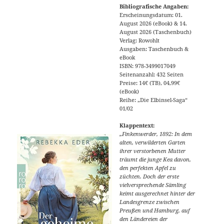
Bibliografische Angaben:
Erscheinungsdatum: 01.
August 2026 (eBook) & 14.
August 2026 (Taschenbuch)
Verlag: Rowohlt
Ausgaben: Taschenbuch &
eBook
ISBN: 978-3499017049
Seitenanzahl: 432 Seiten
Preise: 14€ (TB), 04,99€
(eBook)
Reihe: „Die Elbinsel-Saga“
01/02
Klappentext:
„Finkenwerder, 1892: In dem
alten, verwilderten Garten
ihrer verstorbenen Mutter
träumt die junge Kea davon,
den perfekten Apfel zu
züchten. Doch der erste
vielversprechende Sämling
keimt ausgerechnet hinter der
Landesgrenze zwischen
Preußen und Hamburg, auf
den Ländereien der