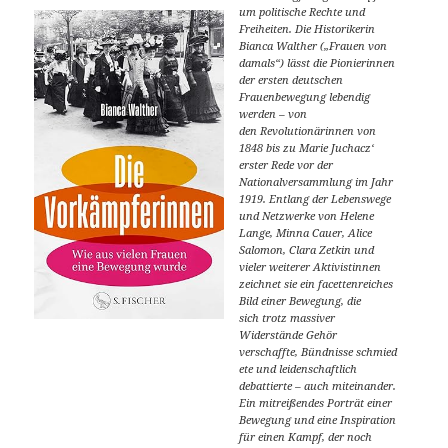
um politische Rechte und
Freiheiten. Die Historikerin
Bianca Walther („Frauen von
damals“) lässt die Pionierinnen
der ersten deutschen
Frauenbewegung lebendig
werden – von
den Revolutionärinnen von
1848 bis zu Marie Juchacz‘
erster Rede vor der
Nationalversammlung im Jahr
1919. Entlang der Lebenswege
und Netzwerke von Helene
Lange, Minna Cauer, Alice
Salomon, Clara Zetkin und
vieler weiterer Aktivistinnen
zeichnet sie ein facettenreiches
Bild einer Bewegung, die
sich trotz massiver
Widerstände Gehör
verschaffte, Bündnisse schmied
ete und leidenschaftlich
debattierte – auch miteinander.
Ein mitreißendes Porträt einer
Bewegung und eine Inspiration
für einen Kampf, der noch