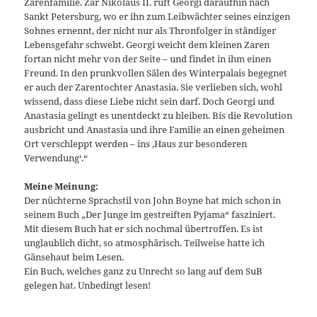
Zarenfamilie. Zar Nikolaus II. ruft Georgi daraufhin nach
Sankt Petersburg, wo er ihn zum Leibwächter seines einzigen
Sohnes ernennt, der nicht nur als Thronfolger in ständiger
Lebensgefahr schwebt. Georgi weicht dem kleinen Zaren
fortan nicht mehr von der Seite – und findet in ihm einen
Freund. In den prunkvollen Sälen des Winterpalais begegnet
er auch der Zarentochter Anastasia. Sie verlieben sich, wohl
wissend, dass diese Liebe nicht sein darf. Doch Georgi und
Anastasia gelingt es unentdeckt zu bleiben. Bis die Revolution
ausbricht und Anastasia und ihre Familie an einen geheimen
Ort verschleppt werden – ins ‚Haus zur besonderen
Verwendung‘.“
Meine Meinung:
Der nüchterne Sprachstil von John Boyne hat mich schon in
seinem Buch „Der Junge im gestreiften Pyjama“ fasziniert.
Mit diesem Buch hat er sich nochmal übertroffen. Es ist
unglaublich dicht, so atmosphärisch. Teilweise hatte ich
Gänsehaut beim Lesen.
Ein Buch, welches ganz zu Unrecht so lang auf dem SuB
gelegen hat. Unbedingt lesen!
__