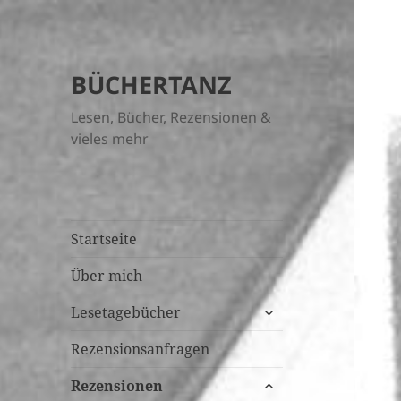
BÜCHERTANZ
Lesen, Bücher, Rezensionen &
vieles mehr
Startseite
Über mich
untermenü
Lesetagebücher
öffnen
Rezensionsanfragen
untermenü
Rezensionen
öffnen