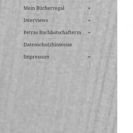
untermenü
Mein Bücherregal
öffnen
untermenü
Interviews
öffnen
untermenü
Petras Buchbotschafterin
öffnen
Datenschutzhinweise
untermenü
Impressum
öffnen