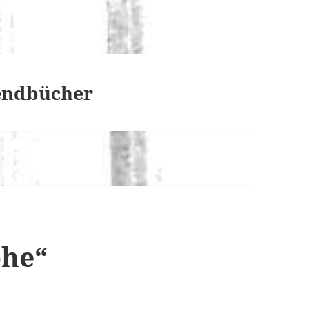
gendbücher
phe“