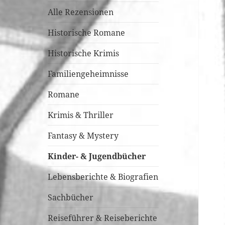
Alle Rezensionen
Historische Romane
Historische Krimis
Familiengeheimnisse
Romane
Krimis & Thriller
Fantasy & Mystery
Kinder- & Jugendbücher
Lebensberichte & Biografien
Sachbücher
Reiseführer & Reiseberichte