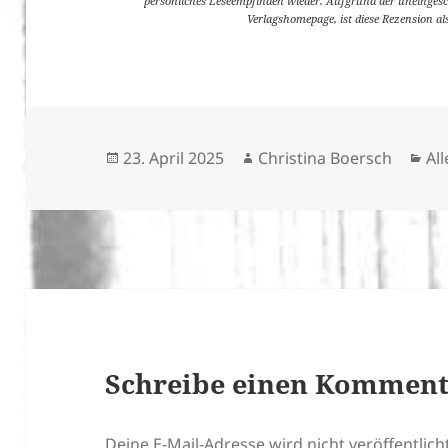
persönliches Leseempfinden wieder. Aufgrund der uneinges
Verlagshomepage, ist diese Rezension al
Veröffentlicht
Autor
Ka
23. April 2025
Christina Boersch
Al
am
Schreibe einen Kommen
Deine E-Mail-Adresse wird nicht veröffentlicht