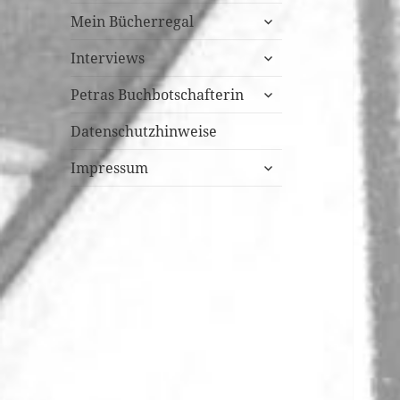
untermenü
Mein Bücherregal
öffnen
untermenü
Interviews
öffnen
untermenü
Petras Buchbotschafterin
öffnen
Datenschutzhinweise
untermenü
Impressum
öffnen