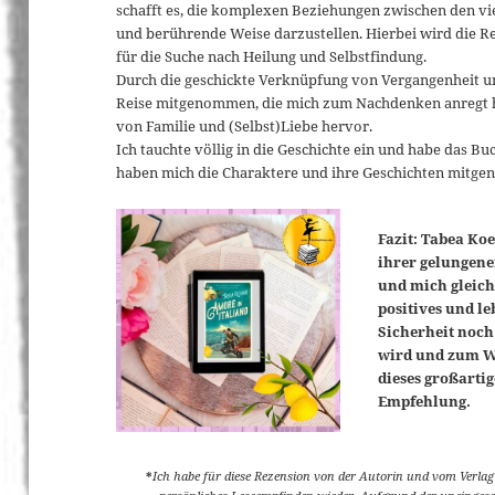
schafft es, die komplexen Beziehungen zwischen den vie
und berührende Weise darzustellen. Hierbei wird die R
für die Suche nach Heilung und Selbstfindung.
Durch die geschickte Verknüpfung von Vergangenheit u
Reise mitgenommen, die mich zum Nachdenken anregt 
von Familie und (Selbst)Liebe hervor.
Ich tauchte völlig in die Geschichte ein und habe das B
haben mich die Charaktere und ihre Geschichten mitg
Fazit: Tabea Koe
ihrer gelungene
und mich gleic
positives und l
Sicherheit noch
wird und zum We
dieses großartig
Empfehlung.
*
Ich habe für diese Rezension von der Autorin und vom Verlag 