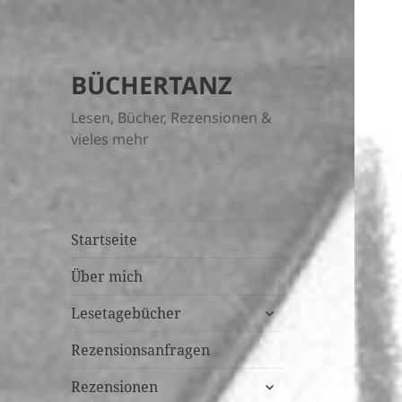
BÜCHERTANZ
Lesen, Bücher, Rezensionen &
vieles mehr
Startseite
Über mich
untermenü
Lesetagebücher
öffnen
Rezensionsanfragen
untermenü
Rezensionen
öffnen