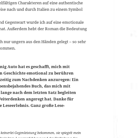
lfältigen Charakteren auf eine authentische
eise nach und durch Italien zu einem Symbol
nd Gegenwart wurde ich auf eine emotionale
hat. Außerdem hebt der Roman die Bedeutung
uch nur ungern aus den Händen gelegt – so sehr
enommen.
nig Auto hat es geschafft, mich mit
n Geschichte emotional zu berühren
hzeitig zum Nachdenken anzuregen: Ein
ebensbejahendes Buch, das mich mit
 lange nach dem letzten Satz begleiten
iterdenken angeregt hat. Danke für
e Leseerlebnis. Ganz große Lese-
keinerlei Gegenleistung bekommen, sie spiegelt mein