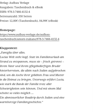
Verlag: Aufbau Verlage
Ausgaben: Taschenbuch & eBook
ISBN: 978-3-7466-4132-4
Seitenanzahl: 350 Seiten
Preise: 12,00€ (Taschenbuch), 04,99€ (eBook)
Homepage:
https://www.aufbau-verlage.de/aufbau-
taschenbuch/amore-italiano/978-3-7466-4132-4
Klappentext:
„Famiglia über alles.
Lucias Welt steht kopf. Statt im Familienurlaub am
Strand zu entspannen, muss sie – frisch getrennt –
ihrem Vater und ihrem pflegebedürftigen Bruder
hinterherreisen, die allein nach Italien aufgebrochen
sind, um die Asche ihrer geliebten Frau und Mutter
in die Heimat zu bringen. Unterwegs erfährt Lucia,
wie stark die Bande der Familie trotz aller
Schwierigkeiten sein können. Und mit einem Mal
scheint so vieles möglich …
Ein abenteuerlicher Roadtrip durch Italien und eine
warmherzige Familiengeschichte.“