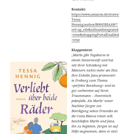
Kontakt:
https://www.amazon.de/stores/
Tessa-
Hennig/author/B0045BIAAW?
ref=ap_rdr&isDramIntegrated
=true&shoppingPortalEnabled
=true
Klappentext:
„Marlis gibt Yogakurse in
einem Seniorenstift und hat
seit ihrer Scheidung mit
Männern nichts mehr am Hut.
Ihre Enkelin Jana promoviert
in Freiburg zum Thema
»perfekte Beziehung« und ist
gut vorbereitet auf ihren
Traummann – theoretisch
jedenfalls. Als Marlis’ neuer
Nachbar Jürgen zur
Beerdigung seines Freundes an
die Costa Blanca reisen will,
beschließen Marlis und Jana,
ihn zu begleiten. Jürgen ist auf
Hilfe angewiesen, denn er sitzt