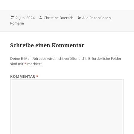
Veröffentlicht
Autor
Kategorien
2. Juni 2024
Christina Boersch
Alle Rezensionen
,
am
Romane
Schreibe einen Kommentar
Deine E-Mail-Adresse wird nicht veröffentlicht.
Erforderliche Felder
sind mit
*
markiert
KOMMENTAR
*