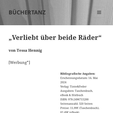
BÜCHERTANZ
MENÜ
UND
WIDGETS
„Verliebt über beide Räder“
von Tessa Hennig
[Werbung*]
Bibliografische Angaben:
Erscheinungsdatum: 14. Mai
2024
Verlag: Tinte&Feder
Ausgaben: Taschenbuch,
eBook & Hörbuch
ISBN: 978-2496715200
Seitenanzahl: 320 Seiten
Preise: 11,99€ (Taschenbuch),
02,49€ (eBook)