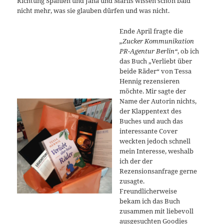
Richtung Spanien und Jana und Marlis wissen schon bald
nicht mehr, was sie glauben dürfen und was nicht.
Ende April fragte die
„Zucker Kommunikation
PR-Agentur Berlin“
, ob ich
das Buch „Verliebt über
beide Räder“ von Tessa
Hennig rezensieren
möchte. Mir sagte der
Name der Autorin nichts,
der Klappentext des
Buches und auch das
interessante Cover
weckten jedoch schnell
mein Interesse, weshalb
ich der der
Rezensionsanfrage gerne
zusagte.
Freundlicherweise
bekam ich das Buch
zusammen mit liebevoll
ausgesuchten Goodies